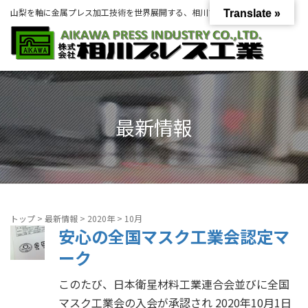
山梨を軸に金属プレス加工技術を世界展開する、相川プレス工業グループ。
Translate »
最新情報
トップ
>
最新情報
>
2020年
>
10月
安心の全国マスク工業会認定マ
ーク
このたび、日本衛星材料工業連合会並びに全国
マスク工業会の入会が承認され 2020年10月1日