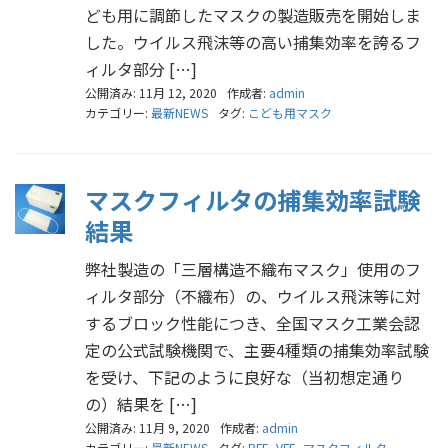
ども用に調節したマスクの製造販売を開始しま
した。ウイルス飛沫等の高い捕集効率を誇るフ
ィルタ部分 […]
公開済み: 11月 12, 2020
作成者:
admin
カテゴリー:
最新NEWS
タグ:
こども用マスク
マスクフィルタの捕集効率試験
結果
弊社製造の「三層構造不織布マスク」使用のフ
ィルタ部分（不織布）の、ウイルス飛沫等に対
するブロック性能につき、全国マスク工業会認
定の公式試験機関で、主要4種類の捕集効率試験
を受け、下記のように良好な（当初想定通り
の）結果を […]
公開済み: 11月 9, 2020
作成者:
admin
カテゴリー:
最新NEWS
タグ:
BFE
,
VFE
,
マスクフィルタ