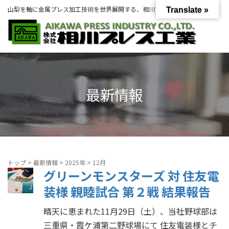
山梨を軸に金属プレス加工技術を世界展開する、相川プレス工業グループ。
Translate »
最新情報
トップ
>
最新情報
>
2025年
>
12月
グリーンモンスターズ 対 住友電
装様 親睦試合 第２戦 結果報告
晴天に恵まれた11月29日（土）、当社野球部は
三重県・霞ケ浦第二野球場にて 住友電装様とチ