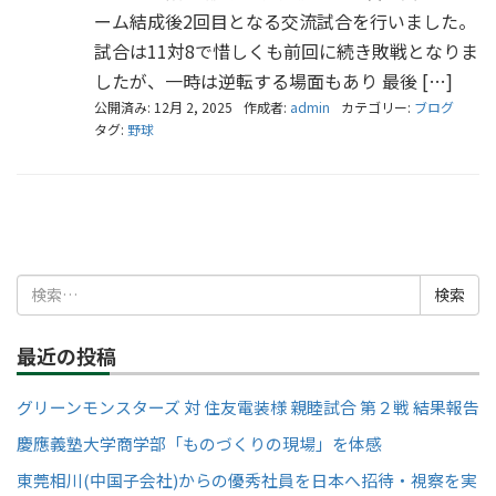
ーム結成後2回目となる交流試合を行いました。
試合は11対8で惜しくも前回に続き敗戦となりま
したが、一時は逆転する場面もあり 最後 […]
公開済み: 12月 2, 2025
作成者:
admin
カテゴリー:
ブログ
タグ:
野球
検
索:
最近の投稿
グリーンモンスターズ 対 住友電装様 親睦試合 第２戦 結果報告
慶應義塾大学商学部「ものづくりの現場」を体感
東莞相川(中国子会社)からの優秀社員を日本へ招待・視察を実