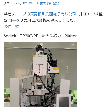
タグ:
Sodick
,
TR200VRE
,
射出成形機
,
竪型
弊社グループの
東莞相川鉄龍電子有限公司
（中国）では竪
型 ロータリ式射出成形機を導入しました。
設備一覧
Sodick TR200VRE 最大型締力 200ton