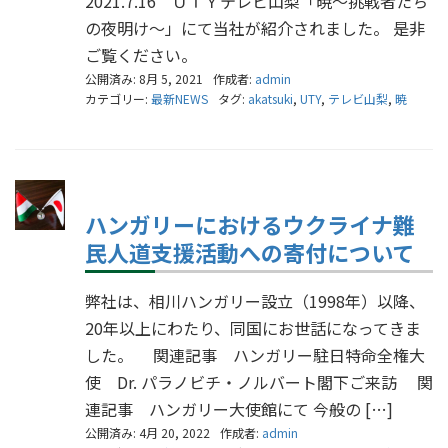
2021.7.16 ＵＴＹテレビ山梨「暁～挑戦者たち
の夜明け～」にて当社が紹介されました。 是非
ご覧ください。
公開済み: 8月 5, 2021
作成者:
admin
カテゴリー:
最新NEWS
タグ:
akatsuki
,
UTY
,
テレビ山梨
,
暁
ハンガリーにおけるウクライナ難
民人道支援活動への寄付について
弊社は、相川ハンガリー設立（1998年）以降、
20年以上にわたり、同国にお世話になってきま
した。 関連記事 ハンガリー駐日特命全権大
使 Dr. パラノビチ・ノルバート閣下ご来訪 関
連記事 ハンガリー大使館にて 今般の […]
公開済み: 4月 20, 2022
作成者:
admin