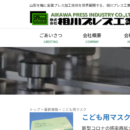
山梨を軸に金属プレス加工技術を世界展開する、相川プレス工
ごあいさつ
会社概要
会
GREETING
COMPANY
H
トップ
>
最新情報
>
こども用マスク
こども用マス
新型コロナの感染再拡