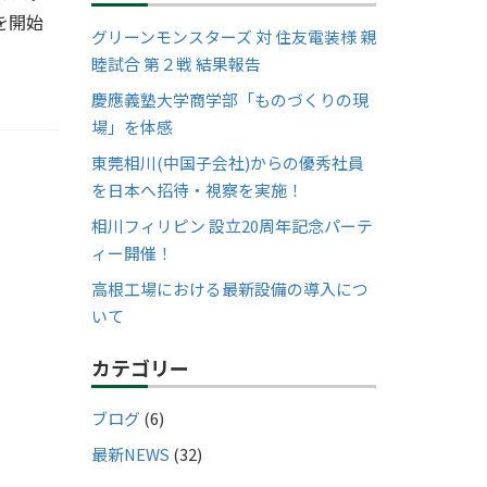
を開始
グリーンモンスターズ 対 住友電装様 親
睦試合 第２戦 結果報告
慶應義塾大学商学部「ものづくりの現
場」を体感
東莞相川(中国子会社)からの優秀社員
を日本へ招待・視察を実施！
相川フィリピン 設立20周年記念パーテ
ィー開催！
高根工場における最新設備の導入につ
いて
カテゴリー
ブログ
(6)
最新NEWS
(32)