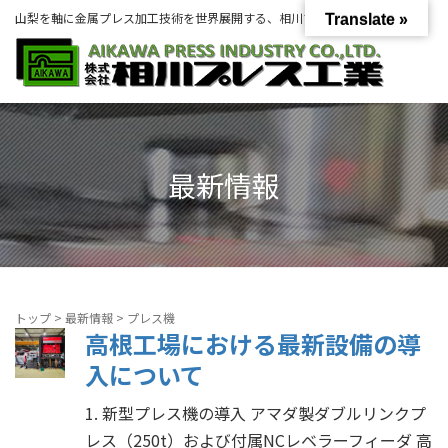
山梨を軸に金属プレス加工技術を世界展開する、相川プレス工業グループ。
Translate »
最新情報
トップ
>
最新情報
>
プレス機
高根工場における最新設備の導
入について
1. 新型プレス機の導入 アマダ製ダブルリンクプ
レス（250t）および付属NCレベラーフィーダ 高