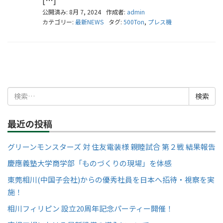
公開済み: 8月 7, 2024
作成者:
admin
カテゴリー:
最新NEWS
タグ:
500Ton
,
プレス機
検
索:
最近の投稿
グリーンモンスターズ 対 住友電装様 親睦試合 第２戦 結果報告
慶應義塾大学商学部「ものづくりの現場」を体感
東莞相川(中国子会社)からの優秀社員を日本へ招待・視察を実
施！
相川フィリピン 設立20周年記念パーティー開催！