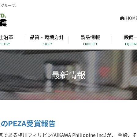
業グループ。
HOM
社沿革
品質・環境方針
製品情報
設備
ISTORY
POLICY
PRODUCT
EQUIPM
最新情報
のPEZA受賞報告
る相川フィリピン(AIKAWA Philippine Inc.)が、 今般