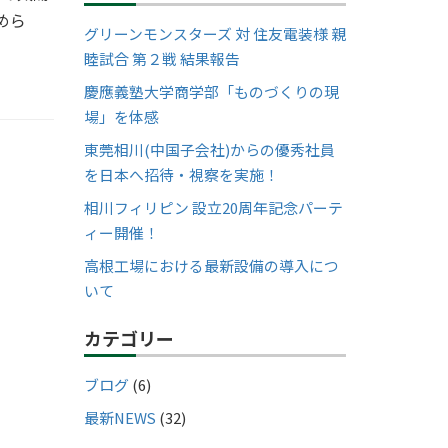
めら
グリーンモンスターズ 対 住友電装様 親
睦試合 第２戦 結果報告
慶應義塾大学商学部「ものづくりの現
場」を体感
東莞相川(中国子会社)からの優秀社員
を日本へ招待・視察を実施！
相川フィリピン 設立20周年記念パーテ
ィー開催！
高根工場における最新設備の導入につ
いて
カテゴリー
ブログ
(6)
最新NEWS
(32)