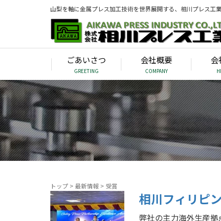
山梨を軸に金属プレス加工技術を世界展開する、相川プレス工
ごあいさつ
会社概要
会
GREETING
COMPANY
H
トップ
>
最新情報
>
受賞
相川フィリピン
弊社の主力海外生産拠点であ