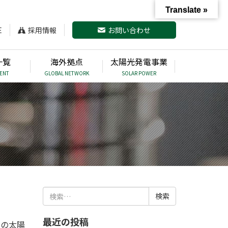
Translate »
E
採用情報
お問い合わせ
一覧
海外拠点
太陽光発電事業
ENT
GLOBAL NETWORK
SOLAR POWER
検
索:
最近の投稿
、その太陽