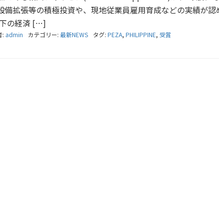
設備拡張等の積極投資や、現地従業員雇用育成などの実績が認
の経済 […]
者:
admin
カテゴリー:
最新NEWS
タグ:
PEZA
,
PHILIPPINE
,
受賞