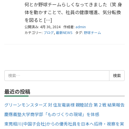
何とか野球チームらしくなってきました（笑 身
体を動かすことで、社員の健康増進、気分転換
を図ると […]
公開済み: 4月 30, 2024
作成者:
admin
カテゴリー:
ブログ
,
最新NEWS
タグ:
野球チーム
検
索:
最近の投稿
グリーンモンスターズ 対 住友電装様 親睦試合 第２戦 結果報告
慶應義塾大学商学部「ものづくりの現場」を体感
東莞相川(中国子会社)からの優秀社員を日本へ招待・視察を実