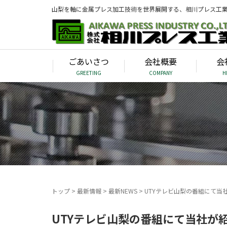
山梨を軸に金属プレス加工技術を世界展開する、相川プレス工
ごあいさつ
会社概要
会
GREETING
COMPANY
H
トップ
>
最新情報
>
最新NEWS
>
UTYテレビ山梨の番組にて当
UTYテレビ山梨の番組にて当社が