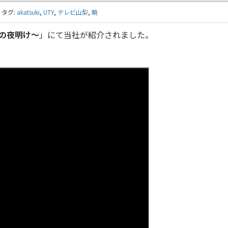
タグ:
akatsuki
,
UTY
,
テレビ山梨
,
暁
の夜明け～
」にて当社が紹介されました。