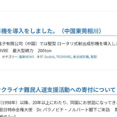
形機を導入をしました。（中国東莞相川）
電子有限公司（中国）では竪型 ロータリ式射出成形機を導入し
200VRE 最大型締力 200ton
カテゴリー:
最新NEWS
タグ:
Sodick
,
TR200VRE
,
射出成形機
,
竪型
ウクライナ難民人道支援活動への寄付について
1998年）以降、20年以上にわたり、同国にお世話になってき
日特命全権大使 Dr. パラノビチ・ノルバート閣下ご来訪 
の […]