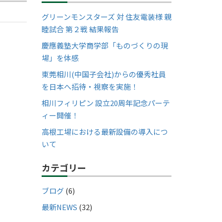
グリーンモンスターズ 対 住友電装様 親
睦試合 第２戦 結果報告
慶應義塾大学商学部「ものづくりの現
場」を体感
東莞相川(中国子会社)からの優秀社員
を日本へ招待・視察を実施！
相川フィリピン 設立20周年記念パーテ
ィー開催！
高根工場における最新設備の導入につ
いて
カテゴリー
ブログ
(6)
最新NEWS
(32)