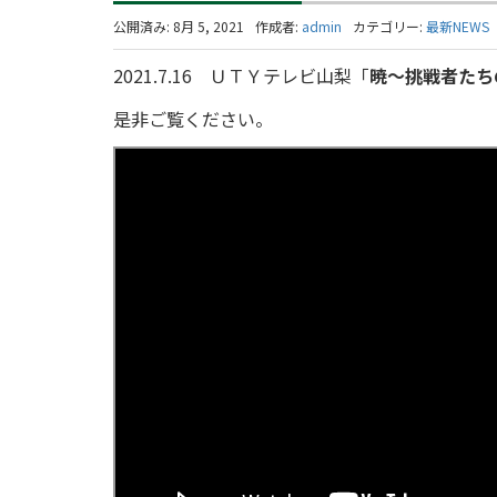
公開済み: 8月 5, 2021
作成者:
admin
カテゴリー:
最新NEWS
2021.7.16 ＵＴＹテレビ山梨「
暁～挑戦者たち
是非ご覧ください。