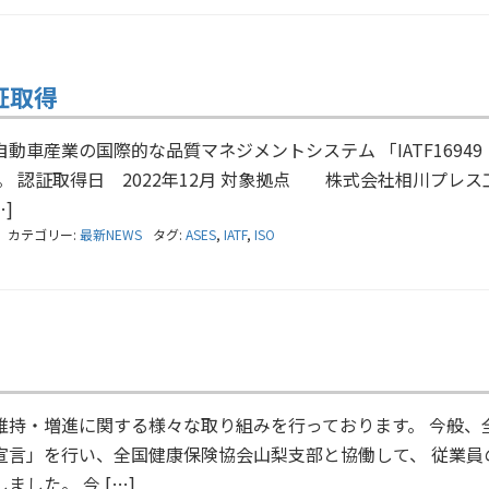
認証取得
車産業の国際的な品質マネジメントシステム 「IATF16949
た。 認証取得日 2022年12月 対象拠点 株式会社相川プレ
]
カテゴリー:
最新NEWS
タグ:
ASES
,
IATF
,
ISO
！
維持・増進に関する様々な取り組みを行っております。 今般、
宣言」を行い、全国健康保険協会山梨支部と協働して、 従業員
した。 今 […]