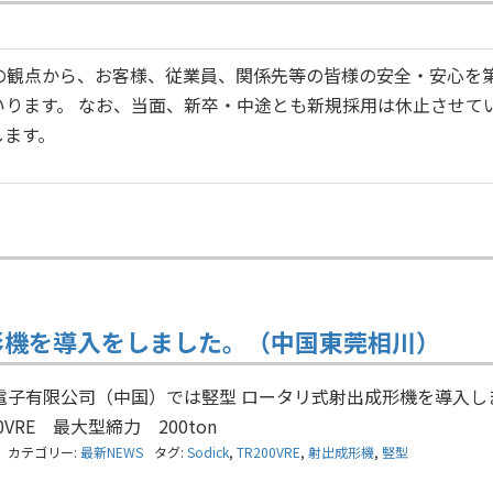
の観点から、お客様、従業員、関係先等の皆様の安全・安心を
ります。 なお、当面、新卒・中途とも新規採用は休止させて
します。
形機を導入をしました。（中国東莞相川）
電子有限公司（中国）では竪型 ロータリ式射出成形機を導入し
200VRE 最大型締力 200ton
カテゴリー:
最新NEWS
タグ:
Sodick
,
TR200VRE
,
射出成形機
,
竪型