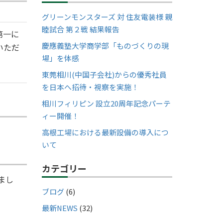
グリーンモンスターズ 対 住友電装様 親
睦試合 第２戦 結果報告
第一に
慶應義塾大学商学部「ものづくりの現
いただ
場」を体感
東莞相川(中国子会社)からの優秀社員
を日本へ招待・視察を実施！
相川フィリピン 設立20周年記念パーテ
ィー開催！
高根工場における最新設備の導入につ
いて
カテゴリー
まし
ブログ
(6)
最新NEWS
(32)