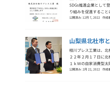
SDGs推進企業として
り組みを促進することに
公開済み: 12月 7, 2022
作成
山梨県北杜市
相川プレス工業は、北
２２年２月１７日に北
１ｋＷの自家消費型太陽
公開済み: 2月 22, 2022
作成