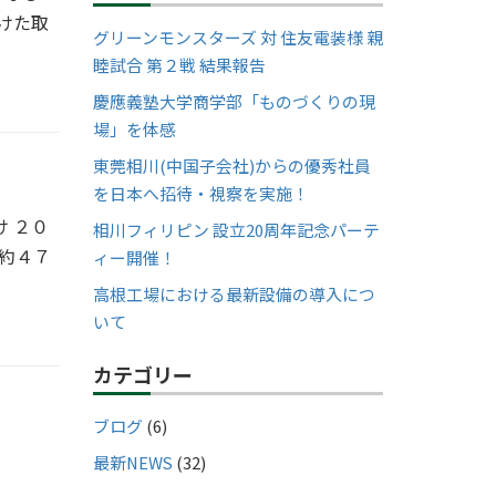
向けた取
グリーンモンスターズ 対 住友電装様 親
睦試合 第２戦 結果報告
慶應義塾大学商学部「ものづくりの現
場」を体感
東莞相川(中国子会社)からの優秀社員
を日本へ招待・視察を実施！
 ２０
相川フィリピン 設立20周年記念パーテ
約４７
ィー開催！
高根工場における最新設備の導入につ
いて
カテゴリー
ブログ
(6)
最新NEWS
(32)