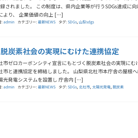
登録されました。 この制度は、県内企業等が行うSDGs達成に
より、 企業価値の向上 […]
者:
admin
カテゴリー:
最新NEWS
タグ:
SDGs
,
山梨sdgs
と脱炭素社会の実現にむけた連携協定
杜市ゼロカーボンシティ宣言にもとづく脱炭素社会の実現にむけ
杜市と連携協定を締結しました。 山梨県北杜市本庁舎の屋根へ
光発電システムを設置し 庁舎内 […]
者:
admin
カテゴリー:
最新NEWS
タグ:
SDGs
,
北杜市
,
太陽光発電
,
脱炭素