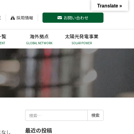
Translate »
E
採用情報
お問い合わせ
一覧
海外拠点
太陽光発電事業
ENT
GLOBAL NETWORK
SOLAR POWER
検
索:
最近の投稿
まなし