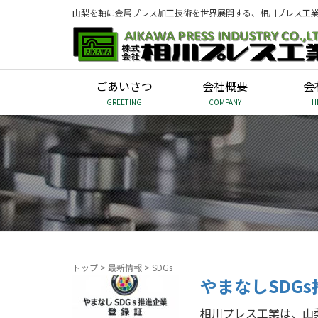
山梨を軸に金属プレス加工技術を世界展開する、相川プレス工
ごあいさつ
会社概要
会
GREETING
COMPANY
H
トップ
>
最新情報
>
SDGs
やまなしSDG
相川プレス工業は、山