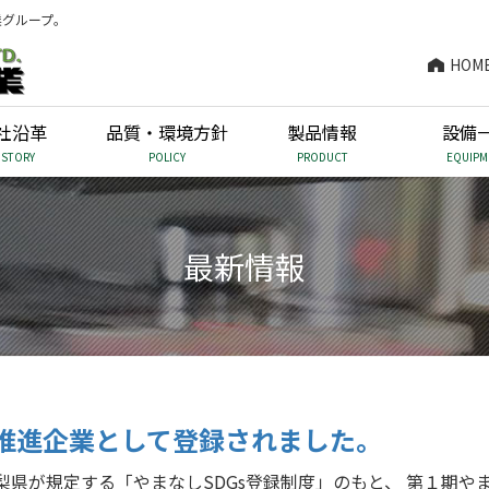
業グループ。
HOM
社沿革
品質・環境方針
製品情報
設備
ISTORY
POLICY
PRODUCT
EQUIPM
最新情報
s推進企業として登録されました。
梨県が規定する「やまなしSDGs登録制度」のもと、 第１期や